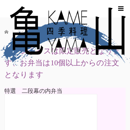
m
ホーム
テイクアウト
ハヤシライスは限定販売となりま
す、お弁当は10個以上からの注文
となります
特選 二段幕の内弁当